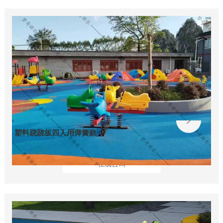
塑料跷跷板四人用弹簧款
在线咨询