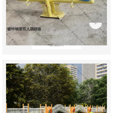
镀锌钢管双人跷跷板
在线咨询