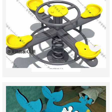
弹簧跷跷板4人用
在线咨询