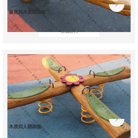
极简风木质跷跷板
在线咨询
木质四人跷跷板