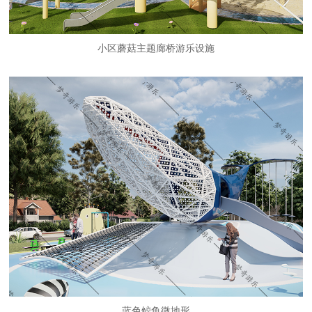
小区蘑菇主题廊桥游乐设施
蓝色鲸鱼微地形