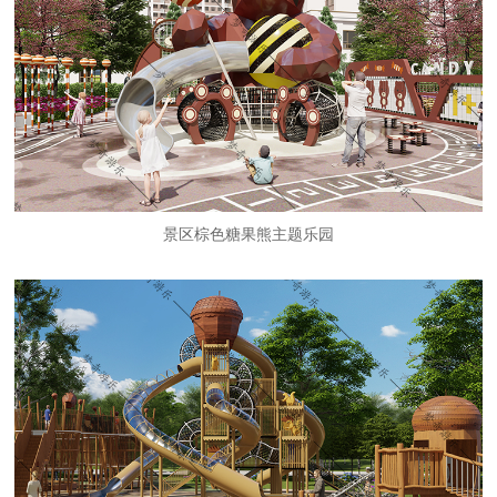
景区棕色糖果熊主题乐园