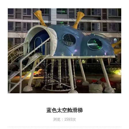
蓝色太空舱滑梯
浏览：
1593次